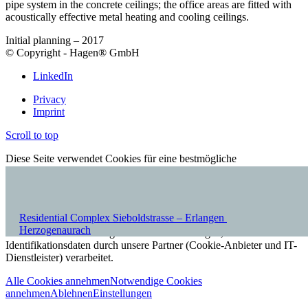
pipe system in the concrete ceilings; the office areas are fitted with
acoustically effective metal heating and cooling ceilings.
Initial planning – 2017
© Copyright - Hagen® GmbH
LinkedIn
Privacy
Imprint
Scroll to top
Diese Seite verwendet Cookies für eine bestmögliche
Nutzererfahrung. Durch die weitere Nutzung unserer Seite
akzeptieren Sie die Nutzung unserer Cookies (Unbedingt
erforderliche Cookies). Einwilligungspflichtige Cookies
(Analytische Cookies, Funktionale Cookies, Cookies für
Residential Complex Sieboldstrasse – Erlangen
House 21 Construction Field C –
personalisierte Inhalte) werden erst nach deren Aktivierung gesetzt.
Herzogenaurach
Wenn Sie in die Nutzung der Cookies einwilligen, werden
Identifikationsdaten durch unsere Partner (Cookie-Anbieter und IT-
Dienstleister) verarbeitet.
Alle Cookies annehmen
Notwendige Cookies
annehmen
Ablehnen
Einstellungen