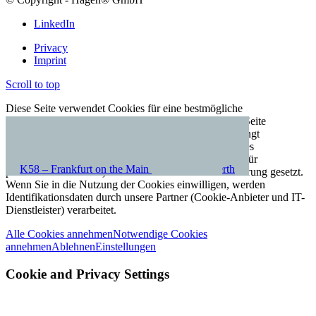
LinkedIn
Privacy
Imprint
Scroll to top
Diese Seite verwendet Cookies für eine bestmögliche
Nutzererfahrung. Durch die weitere Nutzung unserer Seite
akzeptieren Sie die Nutzung unserer Cookies (Unbedingt
erforderliche Cookies). Einwilligungspflichtige Cookies
(Analytische Cookies, Funktionale Cookies, Cookies für
K58 – Frankfurt on the Main
Pillenstein Car Dealership – Fuerth
personalisierte Inhalte) werden erst nach deren Aktivierung gesetzt.
Wenn Sie in die Nutzung der Cookies einwilligen, werden
Identifikationsdaten durch unsere Partner (Cookie-Anbieter und IT-
Dienstleister) verarbeitet.
Alle Cookies annehmen
Notwendige Cookies
annehmen
Ablehnen
Einstellungen
Cookie and Privacy Settings