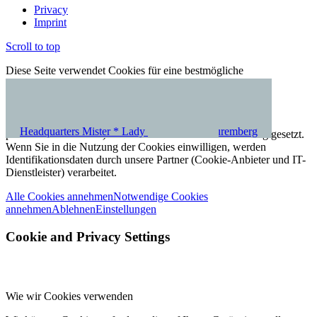
Privacy
Imprint
Scroll to top
Diese Seite verwendet Cookies für eine bestmögliche
Nutzererfahrung. Durch die weitere Nutzung unserer Seite
akzeptieren Sie die Nutzung unserer Cookies (Unbedingt
erforderliche Cookies). Einwilligungspflichtige Cookies
(Analytische Cookies, Funktionale Cookies, Cookies für
Headquarters Mister * Lady
Office- and Retail Building, Nuremberg
personalisierte Inhalte) werden erst nach deren Aktivierung gesetzt.
Wenn Sie in die Nutzung der Cookies einwilligen, werden
Identifikationsdaten durch unsere Partner (Cookie-Anbieter und IT-
Dienstleister) verarbeitet.
Alle Cookies annehmen
Notwendige Cookies
annehmen
Ablehnen
Einstellungen
Cookie and Privacy Settings
Wie wir Cookies verwenden